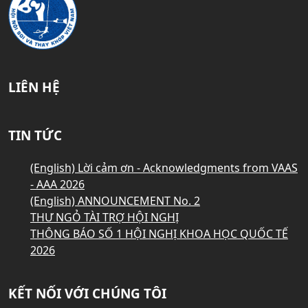
LIÊN HỆ
TIN TỨC
(English) Lời cảm ơn - Acknowledgments from VAAS
- AAA 2026
(English) ANNOUNCEMENT No. 2
THƯ NGỎ TÀI TRỢ HỘI NGHỊ
THÔNG BÁO SỐ 1 HỘI NGHỊ KHOA HỌC QUỐC TẾ
2026
KẾT NỐI VỚI CHÚNG TÔI