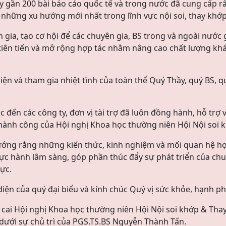
y gần 200 bài báo cáo quốc tế và trong nước đã cung cấp rấ
những xu hướng mới nhất trong lĩnh vực nội soi, thay khớp 
 gia, tạo cơ hội để các chuyên gia, BS trong và ngoài nước g
iên tiến và mở rộng hợp tác nhằm nâng cao chất lượng khám
iện và tham gia nhiệt tình của toàn thể Quý Thầy, quý BS, 
 sắc đến các công ty, đơn vị tài trợ đã luôn đồng hành, hỗ tr
ành công của Hội nghị Khoa học thường niên Hội Nội soi 
tưởng rằng những kiến thức, kinh nghiệm và mối quan hệ hợp
ực hành lâm sàng, góp phần thúc đẩy sự phát triển của chu
ực.
diện của quý đại biểu và kính chúc Quý vị sức khỏe, hạnh p
 cai Hội nghị Khoa học thường niên Hội Nội soi khớp & Thay
dưới sự chủ trì của PGS.TS.BS Nguyễn Thành Tấn.