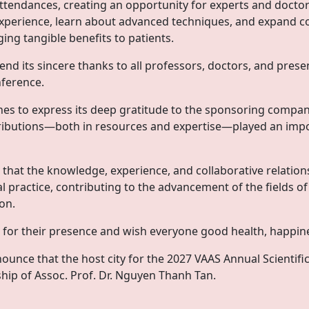
ttendances, creating an opportunity for experts and doct
experience, learn about advanced techniques, and expand co
ing tangible benefits to patients.
nd its sincere thanks to all professors, doctors, and prese
nference.
shes to express its deep gratitude to the sponsoring comp
ibutions—both in resources and expertise—played an impor
hat the knowledge, experience, and collaborative relationsh
cal practice, contributing to the advancement of the fields of
on.
s for their presence and wish everyone good health, happin
unce that the host city for the 2027 VAAS Annual Scientific
hip of Assoc. Prof. Dr. Nguyen Thanh Tan.