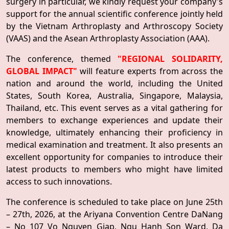
surgery in particular, we kindly request your company's
support for the annual scientific conference jointly held
by the Vietnam Arthroplasty and Arthroscopy Society
(VAAS) and the Asean Arthroplasty Association (AAA).
The conference, themed
"REGIONAL SOLIDARITY,
GLOBAL IMPACT"
will feature experts from across the
nation and around the world, including the United
States, South Korea, Australia, Singapore, Malaysia,
Thailand, etc. This event serves as a vital gathering for
members to exchange experiences and update their
knowledge, ultimately enhancing their proficiency in
medical examination and treatment. It also presents an
excellent opportunity for companies to introduce their
latest products to members who might have limited
access to such innovations.
The conference is scheduled to take place on June 25th
– 27th, 2026, at the Ariyana Convention Centre DaNang
– No 107 Vo Nguyen Giap, Ngu Hanh Son Ward, Da