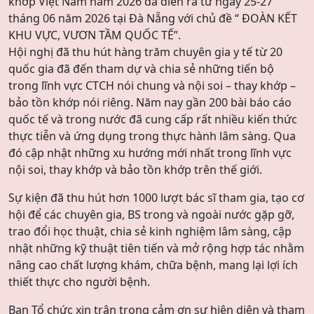
khớp Việt Nam năm 2026 đã diễn ra từ ngày 25-27
tháng 06 năm 2026 tại Đà Nẵng với chủ đề “ ĐOÀN KẾT
KHU VỰC, VƯƠN TẦM QUỐC TẾ”.
Hội nghị đã thu hút hàng trăm chuyên gia y tế từ 20
quốc gia đã đến tham dự và chia sẻ những tiến bộ
trong lĩnh vực CTCH nói chung và nội soi – thay khớp –
bảo tồn khớp nói riêng. Năm nay gần 200 bài báo cáo
quốc tế và trong nước đã cung cấp rất nhiều kiến thức
thực tiễn và ứng dụng trong thực hành lâm sàng. Qua
đó cập nhật những xu hướng mới nhất trong lĩnh vực
nội soi, thay khớp và bảo tồn khớp trên thế giới.
Sự kiện đã thu hút hơn 1000 lượt bác sĩ tham gia, tạo cơ
hội để các chuyên gia, BS trong và ngoài nước gặp gỡ,
trao đổi học thuật, chia sẻ kinh nghiệm lâm sàng, cập
nhật những kỹ thuật tiên tiến và mở rộng hợp tác nhằm
nâng cao chất lượng khám, chữa bệnh, mang lại lợi ích
thiết thực cho người bệnh.
Ban Tổ chức xin trân trọng cảm ơn sự hiện diện và tham