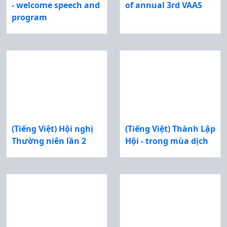
- welcome speech and
of annual 3rd VAAS
program
(Tiếng Việt) Hội nghị
(Tiếng Việt) Thành Lập
Thường niên lần 2
Hội - trong mùa dịch