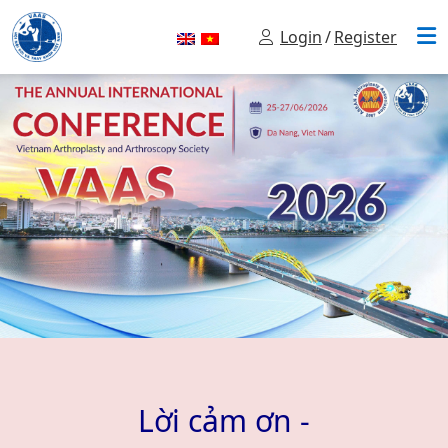
Login
/
Register
Lời cảm ơn -