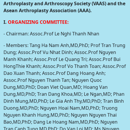
Arthroplasty and Arthroscopy Society (VAAS) and the
Asean Arthroplasty Association (AAA).
I.
ORGANIZING COMMITTEE:
- Chairman: Assoc.Prof Le Nghi Thanh Nhan
- Members: Tang Ha Nam Anh,MD,PhD; Prof Tran Trung
Dung; Assoc.Prof Vu Nhat Dinh; Assoc.Prof Nguyen
Manh Khanh; Assoc.Prof Le Quang Tri; Assoc.Prof Bui
HongThie Khanh; Assoc.Prof Vo Thanh Toan; Assoc.Prof
Dao Xuan Thanh; Assoc.Prof Dang Hoang Anh;
Assoc.Prof Nguyen Thanh Tan; Nguyen Quoc
Dung,MD,PhD; Doan Viet Quan,MD; Hoang Van
Dung,MD,PhD; Tran Dang Khoa,MD; Le Ngan,MD; Phan
Dinh Mung,MD,PhD; Le Gia Anh Thy,MD,PhD; Tran Binh
Duong,MD,PhD; Nguyen Hoai Nam,MD,PhD; Truong
Nguyen Khanh Hung,MD,PhD; Nguyen Nguyen Thai
Bao,MD,PhD; Dang Le Hoang Nam,MD,PhD; Nguyen
Tran Canh Tung,MD,PhD; Do Van Loi,MD; Ms Nguyen