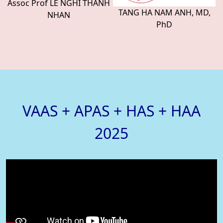
Assoc Prof LE NGHI THANH
TANG HA NAM ANH, MD,
NHAN
PhD
VAAS + APAS + HAS + HAA
2025