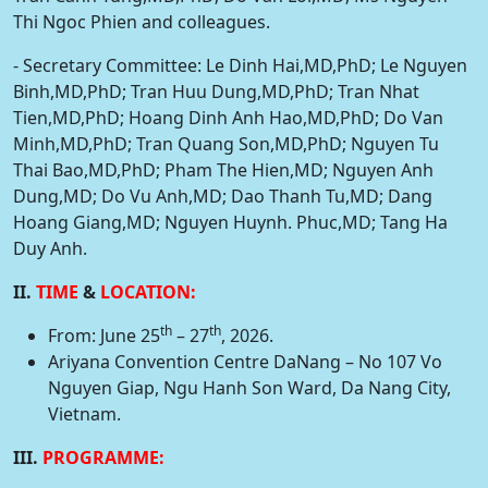
Thi Ngoc Phien and colleagues.
- Secretary Committee: Le Dinh Hai,MD,PhD; Le Nguyen
Binh,MD,PhD; Tran Huu Dung,MD,PhD; Tran Nhat
Tien,MD,PhD; Hoang Dinh Anh Hao,MD,PhD; Do Van
Minh,MD,PhD; Tran Quang Son,MD,PhD; Nguyen Tu
Thai Bao,MD,PhD; Pham The Hien,MD; Nguyen Anh
Dung,MD; Do Vu Anh,MD; Dao Thanh Tu,MD; Dang
Hoang Giang,MD; Nguyen Huynh. Phuc,MD; Tang Ha
Duy Anh.
II.
TIME
&
LOCATION:
th
th
From: June 25
– 27
, 2026.
Ariyana Convention Centre DaNang – No 107 Vo
Nguyen Giap, Ngu Hanh Son Ward, Da Nang City,
Vietnam.
III.
PROGRAMME: